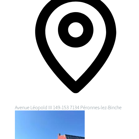
Avenue Léopold III 149-153
7134 Péronnes-lez-Binche