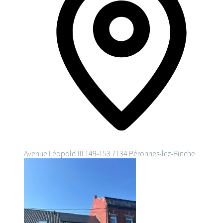
Avenue Léopold III 149-153
7134 Péronnes-lez-Binche