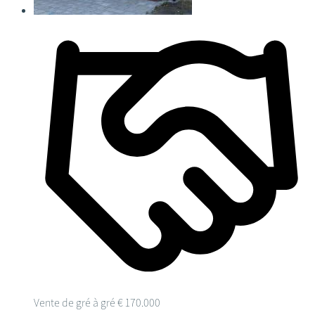
Vente de gré à gré
€ 170.000