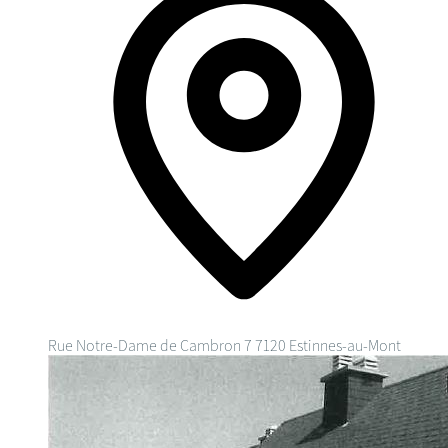
Rue Notre-Dame de Cambron 7
7120 Estinnes-au-Mont